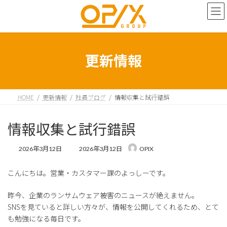
コ
ナ
ン
ビ
テ
ゲ
ン
ー
ツ
シ
へ
ョ
更新情報
ス
ン
キ
に
ッ
移
プ
動
HOME
更新情報
社員ブログ
情報収集と試行錯誤
情報収集と試行錯誤
最
2026年3月12日
2026年3月12日
OPIX
終
更
こんにちは。営業・カスタマー課のよっしーです。
新
日
時
昨今、企業のランサムウェア被害のニュースが絶えません。
:
SNSを見ていると詳しい方々が、情報を公開してくれるため、とて
も勉強になる毎日です。