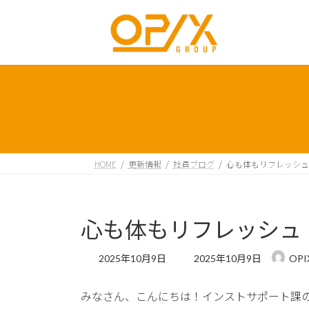
コ
ナ
ン
ビ
テ
ゲ
ン
ー
ツ
シ
へ
ョ
ス
ン
キ
に
ッ
移
プ
動
HOME
更新情報
社員ブログ
心も体もリフレッシュ
心も体もリフレッシュ
最
2025年10月9日
2025年10月9日
OPI
終
更
みなさん、こんにちは！インストサポート課
新