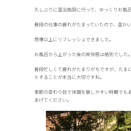
日
時
久しぶりに温浴施設に行って、ゆっくりお風
:
普段の仕事の疲れがたまっていたので、温か
想像以上にリフレッシュできました。
お風呂から上がった後の爽快感は格別でした
普段忙しくて疲れがたまりがちですが、たま
トすることが本当に大切ですね。
季節の変わり目で体調を崩しやすい時期でも
あげてください。