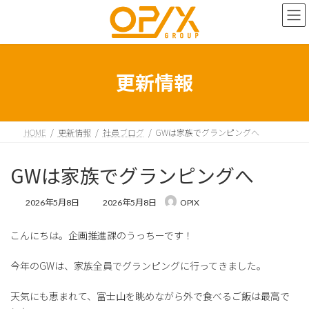
コ
ナ
ン
ビ
テ
ゲ
ン
ー
ツ
シ
へ
ョ
更新情報
ス
ン
キ
に
ッ
移
プ
動
HOME
更新情報
社員ブログ
GWは家族でグランピングへ
GWは家族でグランピングへ
最
2026年5月8日
2026年5月8日
OPIX
終
更
こんにちは。企画推進課のうっちーです！
新
日
時
今年のGWは、家族全員でグランピングに行ってきました。
:
天気にも恵まれて、富士山を眺めながら外で食べるご飯は最高で