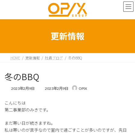
コ
ナ
ン
ビ
テ
ゲ
ン
ー
ツ
シ
へ
ョ
更新情報
ス
ン
キ
に
ッ
移
プ
動
HOME
更新情報
社員ブログ
冬のBBQ
冬のBBQ
最
2023年2月9日
2023年2月9日
OPIX
終
更
こんにちは
新
日
第二事業部のみきです。
時
:
まだ寒い日が続きますね。
私は寒いのが苦手なので室内で過ごすことが多いのですが、先日